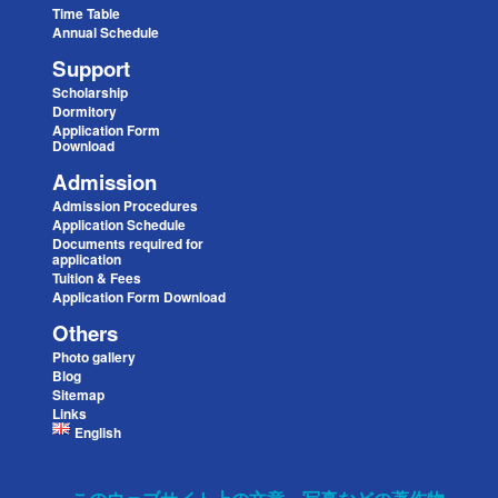
Time Table
Annual Schedule
Support
Scholarship
Dormitory
Application Form
Download
Admission
Admission Procedures
Application Schedule
Documents required for
application
Tuition & Fees
Application Form Download
Others
Photo gallery
Blog
Sitemap
Links
English