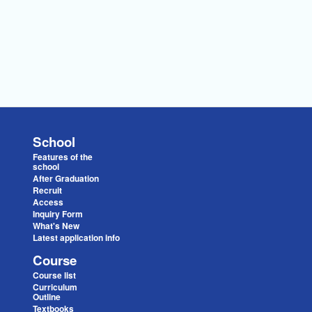
School
Features of the
school
After Graduation
Recruit
Access
Inquiry Form
What's New
Latest application info
Course
Course list
Curriculum
Outline
Textbooks