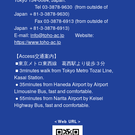
                 Tel 03-3878-9630  (from outside of 
Japan ＋81-3-3878-9630)

                 Fax 03-3878-6913 (from outside of 
Japan ＋81-3-3878-6913)

E-mail: 
info@toho-ac.jp
　　 Website: 
https://www.toho-ac.jp
【Access交通案内】

 ■東京メトロ東西線　葛西駅より徒歩３分

 ■ 3minutes walk from Tokyo Metro Tozai Line, 
Kasai Station.

 ● 35minutes from Haneda Airport by Airport 
Limousine Bus, fast and comfortable.

 ● 55minutes from Narita Airport by Keisei 
＜Web URL＞