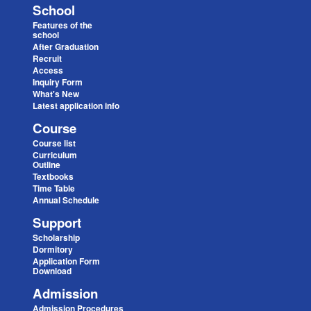
School
Features of the
school
After Graduation
Recruit
Access
Inquiry Form
What's New
Latest application info
Course
Course list
Curriculum
Outline
Textbooks
Time Table
Annual Schedule
Support
Scholarship
Dormitory
Application Form
Download
Admission
Admission Procedures