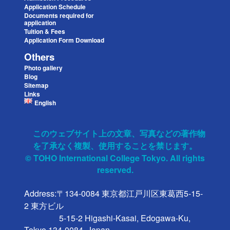
Application Schedule
Documents required for
application
Tuition & Fees
Application Form Download
Others
Photo gallery
Blog
Sitemap
Links
English
このウェブサイト上の文章、写真などの著作物
を了承なく複製、使用することを禁じます。
© TOHO International College Tokyo. All rights
reserved.
Address:〒134-0084 東京都江戸川区東葛西5-15-
2 東方ビル

                 5-15-2 Higashi-Kasai, Edogawa-Ku, 
Tokyo 134-0084, Japan.
