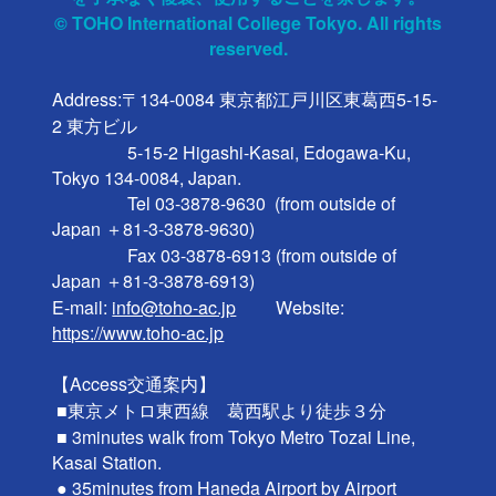
© TOHO International College Tokyo. All rights
reserved.
Address:〒134-0084 東京都江戸川区東葛西5-15-
2 東方ビル

                 5-15-2 Higashi-Kasai, Edogawa-Ku, 
Tokyo 134-0084, Japan.

                 Tel 03-3878-9630  (from outside of 
Japan ＋81-3-3878-9630)

                 Fax 03-3878-6913 (from outside of 
Japan ＋81-3-3878-6913)

E-mail: 
info@toho-ac.jp
　　 Website: 
https://www.toho-ac.jp
【Access交通案内】

 ■東京メトロ東西線　葛西駅より徒歩３分

 ■ 3minutes walk from Tokyo Metro Tozai Line, 
Kasai Station.

 ● 35minutes from Haneda Airport by Airport 