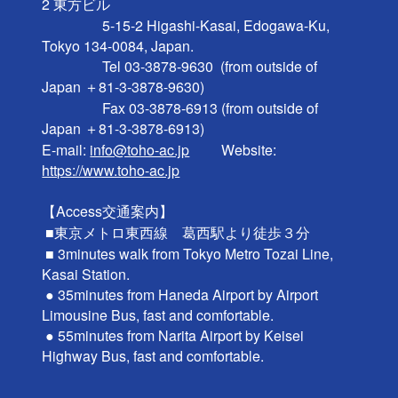
2 東方ビル

                 5-15-2 Higashi-Kasai, Edogawa-Ku, 
Tokyo 134-0084, Japan.

                 Tel 03-3878-9630  (from outside of 
Japan ＋81-3-3878-9630)

                 Fax 03-3878-6913 (from outside of 
Japan ＋81-3-3878-6913)

E-mail: 
info@toho-ac.jp
　　 Website: 
https://www.toho-ac.jp
【Access交通案内】

 ■東京メトロ東西線　葛西駅より徒歩３分

 ■ 3minutes walk from Tokyo Metro Tozai Line, 
Kasai Station.

 ● 35minutes from Haneda Airport by Airport 
Limousine Bus, fast and comfortable.

 ● 55minutes from Narita Airport by Keisei 